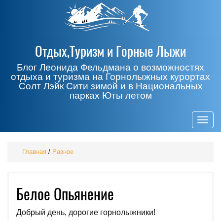
Отдых,Туризм и Горные Лыжи
Блог Леонида Фельдмана о возможностях
отдыха и туризма на Горнолыжных курортах
Солт Лэйк Сити зимой и в Национальных
парках Юты летом
Togg
navig
Главная
/
Разное
Белое Опьянение
Добрый день, дорогие горнолыжники!