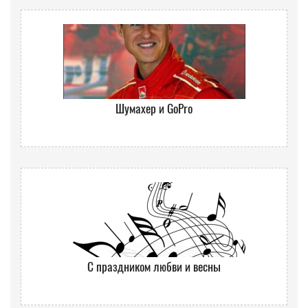
Шумахер и GoPro
С праздником любви и весны