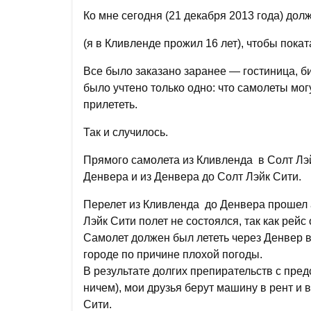
Ко мне сегодня (21 декабря 2013 года) дол
(я в Кливленде прожил 16 лет), чтобы покат
Все было заказано заранее — гостиница, би
было учтено только одно: что самолеты могу
прилететь.
Так и случилось.
Прямого самолета из Кливленда в Солт Лэ
Денвера и из Денвера до Солт Лэйк Сити.
Перелет из Кливленда до Денвера прошел 
Лэйк Сити полет не состоялся, так как рей
Самолет должен был лететь через Денвер в
городе по причине плохой погоды.
В результате долгих препирательств с пре
ничем), мои друзья берут машину в рент и 
Сити.