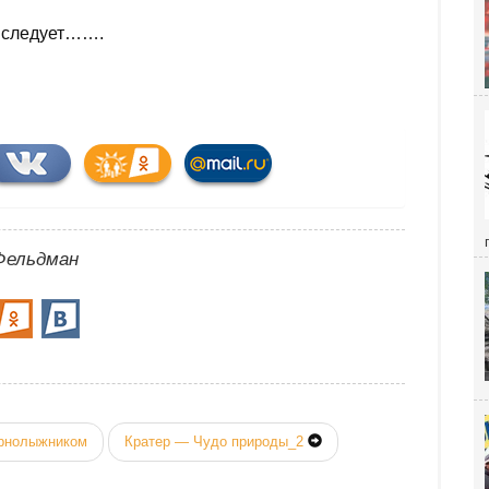
е следует…….
Фельдман
орнолыжником
Кратер — Чудо природы_2