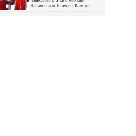
написанию статьи о Леониде
Васильевиче Тягачеве. Кажется,...