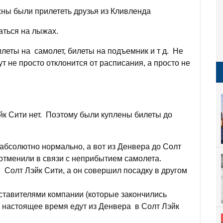
жны были прилететь друзья из Кливленда
аться на лыжах.
леты на самолет, билеты на подъемник и т д. Не
т не просто отклонится от расписания, а просто не
йк Сити нет. Поэтому были куплены билеты до
абсолютно нормально, а вот из Денвера до Солт
с отменили в связи с неприбытием самолета.
 Солт Лэйк Сити, а он совершил посадку в другом
дставителями компании (которые закончились
в настоящее время едут из Денвера в Солт Лэйк