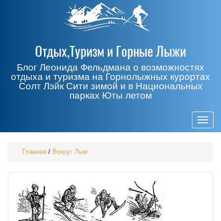
Отдых,Туризм и Горные Лыжи
Блог Леонида Фельдмана о возможностях
отдыха и туризма на Горнолыжных курортах
Солт Лэйк Сити зимой и в Национальных
парках Юты летом
Togg
navig
Главная
/
Вокруг Лыж