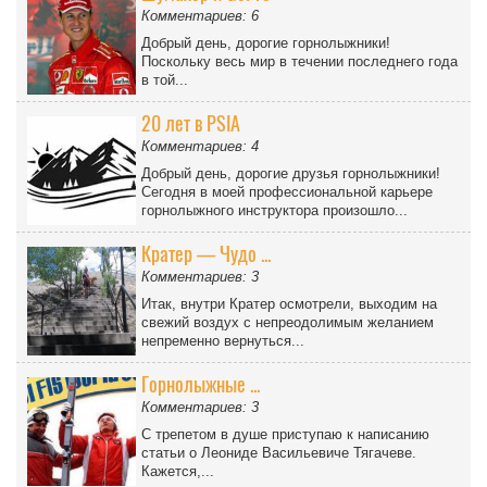
Комментариев: 6
Добрый день, дорогие горнолыжники!
Поскольку весь мир в течении последнего года
в той...
20 лет в PSIA
Комментариев: 4
Добрый день, дорогие друзья горнолыжники!
Сегодня в моей профессиональной карьере
горнолыжного инструктора произошло...
Кратер — Чудо ...
Комментариев: 3
Итак, внутри Кратер осмотрели, выходим на
свежий воздух с непреодолимым желанием
непременно вернуться...
Горнолыжные ...
Комментариев: 3
С трепетом в душе приступаю к написанию
статьи о Леониде Васильевиче Тягачеве.
Кажется,...