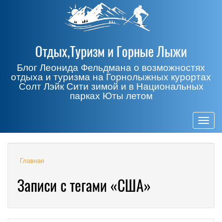
Отдых,Туризм и Горные Лыжи
Блог Леонида Фельдмана о возможностях
отдыха и туризма на Горнолыжных курортах
Солт Лэйк Сити зимой и в Национальных
парках Юты летом
Togg
navig
Главная
Записи с тегами «США»