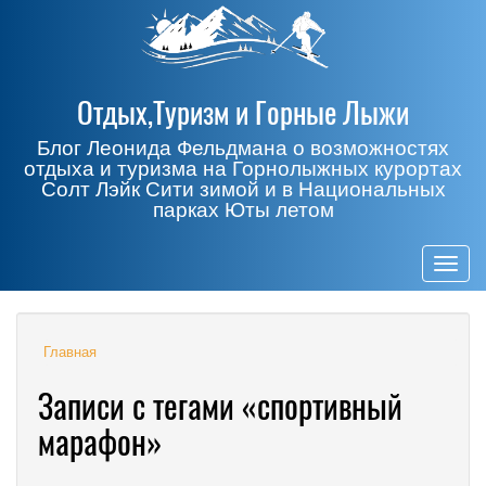
Отдых,Туризм и Горные Лыжи
Блог Леонида Фельдмана о возможностях
отдыха и туризма на Горнолыжных курортах
Солт Лэйк Сити зимой и в Национальных
парках Юты летом
Togg
navig
Главная
Записи с тегами «спортивный
марафон»