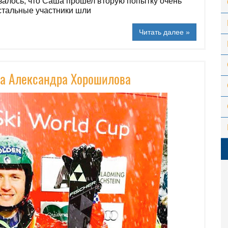
залось, что Саша прошел вторую попытку очень
остальные участники шли
Читать далее »
да Александра Хорошилова