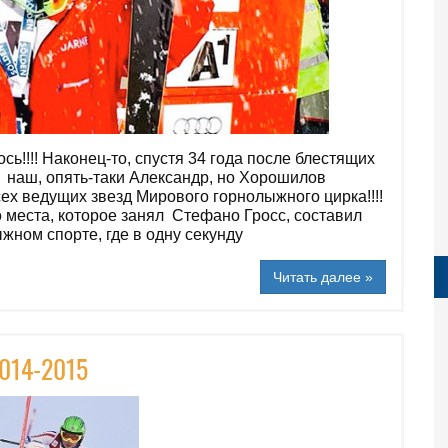
сь!!!! Наконец-то, спустя 34 года после блестящих
 наш, опять-таки Александр, но Хорошилов
ех ведущих звезд Мирового горнолыжного цирка!!!!
го места, которое занял Стефано Гросс, составил
ыжном спорте, где в одну секунду
Читать далее »
2014-2015