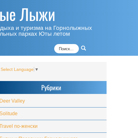
ные Лыжи
тдыха и туризма на Горнолыжных
альных парках Юты летом
Select Language
▼
Рубрики
Deer Valley
Solitude
Travel по-женски